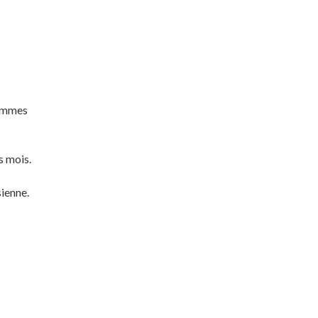
hommes
s mois.
ienne.