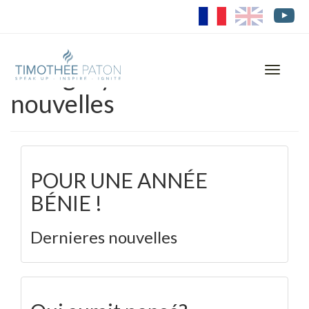
FR
EN
Category: Dernieres
Toggle
navigati
nouvelles
POUR UNE ANNÉE
BÉNIE !
Dernieres nouvelles